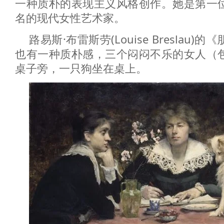
一种质朴的表现主义风格创作。她是第一
名的现代女性艺术家。
路易斯·布雷斯劳(Louise Breslau)的《朋
也有一种质朴感，三个闷闷不乐的女人（
桌子旁，一只狗坐在桌上。