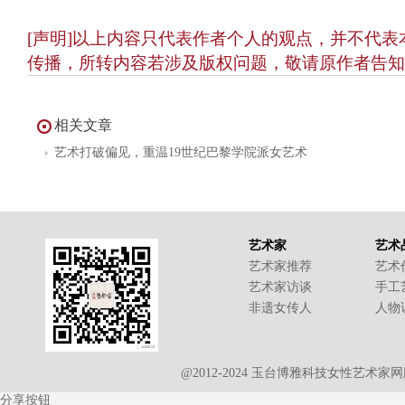
[声明]以上内容只代表作者个人的观点，并不代
传播，所转内容若涉及版权问题，敬请原作者告知
相关文章
艺术打破偏见，重温19世纪巴黎学院派女艺术
艺术家
艺术
艺术家推荐
艺术
艺术家访谈
手工
非遗女传人
人物
@2012-2024 玉台博雅科技女性艺术
分享按钮