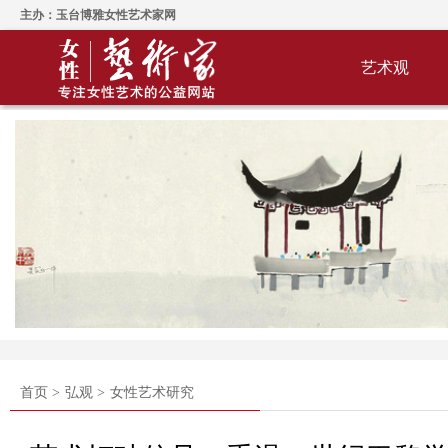
主办：玉台博雅女性艺术家网
艺术观
首页 >
弘观 >
女性艺术研究