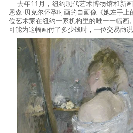
去年11月，纽约现代艺术博物馆和新画
恩森·贝克尔怀孕时画的自画像《她左手上
位艺术家在纽约一家机构里的唯一一幅画
可能为这幅画付了多少钱时，一位交易商说