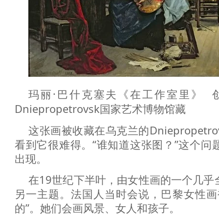
玛丽·巴什克塞夫《在工作室里》 创
Dniepropetrovsk国家艺术博物馆藏
这张画被收藏在乌克兰的Dniepropetr
看到它很难得。“谁知道这张图？”这个问
出现。
在19世纪下半叶，由女性画的一个几乎
另一主题。法国人当时会说，巴黎女性画
的”。她们会画风景、女人和孩子。