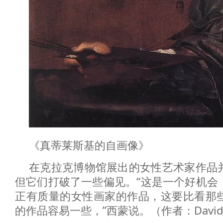
《真蒂莱斯基的自画像》
在克拉克博物馆展出的女性艺术家作品
但它们打破了一些偏见。“这是一个好机会
正有质量的女性画家的作品，这要比看那
的作品容易一些，”西蒙说。（作者：David D