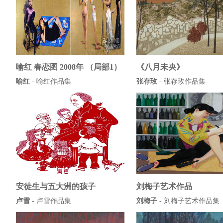
喻红 春恋图 2008年 （局部1）
《八月未央》
喻红
-
喻红作品集
张存玫
-
张存玫作品集
安徒生与五大洲的孩子
刘梅子艺术作品
卢雪
-
卢雪作品集
刘梅子
-
刘梅子艺术作品集