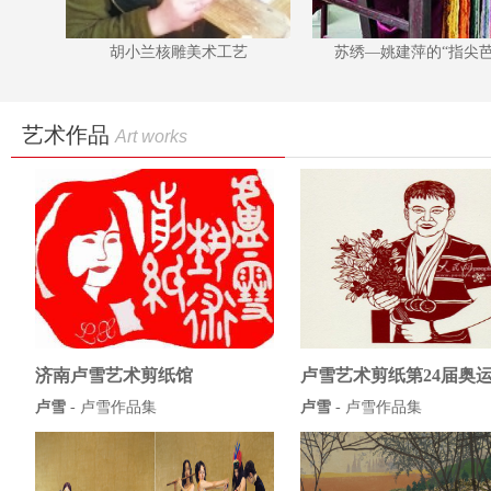
艺
苏绣—姚建萍的“指尖芭蕾”
素红锦线—阅读沈鹭艺
艺术作品
Art works
济南卢雪艺术剪纸馆
卢雪艺术剪纸第24届奥
卢雪
-
卢雪作品集
卢雪
-
卢雪作品集