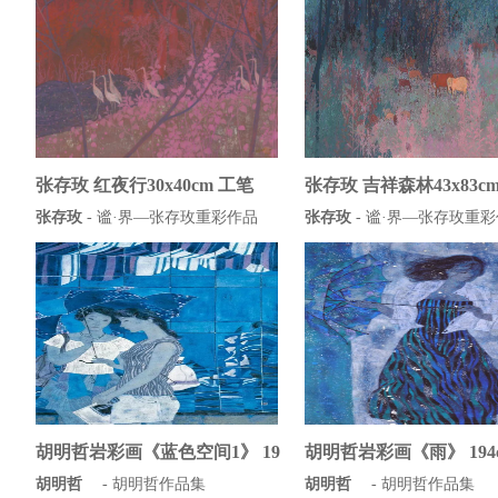
张存玫 红夜行30x40cm 工笔
张存玫 吉祥森林43x83cm
张存玫
-
谧·界—张存玫重彩作品
张存玫
-
谧·界—张存玫重彩
胡明哲岩彩画《蓝色空间1》 19
胡明哲岩彩画《雨》 194cm
胡明哲
-
胡明哲作品集
胡明哲
-
胡明哲作品集