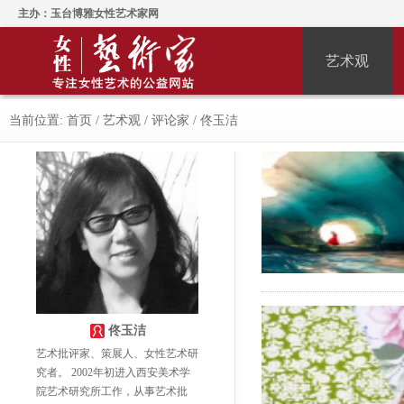
主办：玉台博雅女性艺术家网
艺术观
当前位置:
首页
/
艺术观
/
评论家
/
佟玉洁
佟玉洁
艺术批评家、策展人、女性艺术研
究者。 2002年初进入西安美术学
院艺术研究所工作，从事艺术批