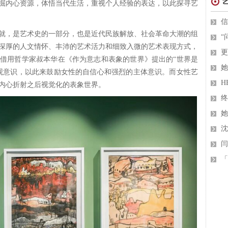
掘内心资源，体悟当代生活，重视个人经验的表达，以此探寻艺
信
就，是艺术史的一部分，也是近代民族解放、社会革命大潮的组
“
深厚的人文情怀、丰沛的艺术活力和细致入微的艺术表现方式，
更
借用哲学家叔本华在《作为意志和表象的世界》提出的“世界是
她
观意识，以此来鼓励女性的自信心和强烈的主体意识。而女性艺
H
内心折射之后视觉化的表象世界。
终
她
沈
闫
「