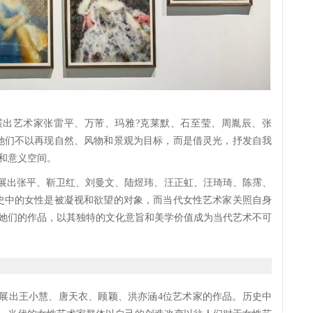
展出艺术家张雷平、万芾、玛雅?克莱默、石至莹、周胤辰、张
她们不以再现自然、风物和景观为目标，而是借灵光，抒发自我
和意义空间。
，展出张平、靳卫红、刘曼文、陆煜玮、汪正虹、汪琦琦、陈霈、
史中的女性是被凝视和欲望的对象，而当代女性艺术家关照自身
她们的作品，以其独特的文化意旨和美学价值成为当代艺术不可
，展出王小慧、唐天衣、顾颖、洪亦涵4位艺术家的作品。历史中