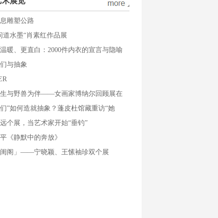
艺术展览
息雕塑公路
问道水墨“肖素红作品展
温暖、更直白：2000件内衣的宣言与隐喻
们与抽象
ER
生与野兽为伴——女画家博纳尔回顾展在
们”如何造就抽象？蓬皮杜馆藏重访“她
远个展，当艺术家开始“垂钓”
平《静默中的奔放》
闺阁」——宁晓颖、王愫袖珍双个展