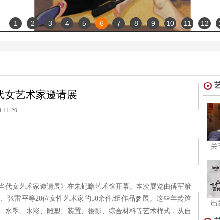
1
2
3
4
5
6
7
8
9
10
11
12
当代女艺术家邀请展
3-11-20
关
23当代女艺术家邀请展》在朱屺瞻艺术馆开幕。本次展览由傅军策
、张雷平等20位女性艺术家的50余件/组作品参展。这些年龄跨
出
、水墨、水彩、雕塑、装置、摄影、综合材料等艺术样式，从自