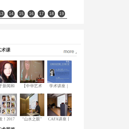
13
14
15
16
17
18
19
艺术课
于新闻和
【中华艺术
学术讲座｜
发！2017
“山水之眼”
CAFA讲座丨