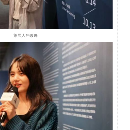
策展人严峻峰