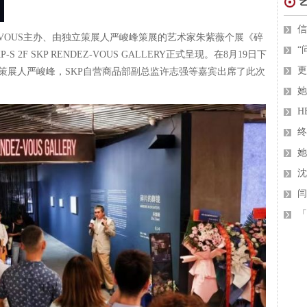
信
NDEZ-VOUS主办、由独立策展人严峻峰策展的艺术家朱紫薇个展《碎
“
京SKP-S 2F SKP RENDEZ-VOUS GALLERY正式呈现。在8月19日下
更
策展人严峻峰，SKP自营商品部副总监许志强等嘉宾出席了此次
她
H
终
她
沈
闫
「