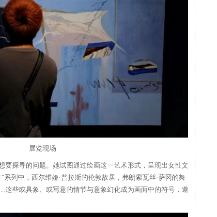
展览现场
想要探寻的问题。她试图通过绘画这一艺术形式，呈现出女性文
”系列中，西尔维娅·普拉斯的伦敦故居，弗朗索瓦丝·萨冈的舞
…这些或具象、或写意的情节与意象幻化成为画面中的符号，邀