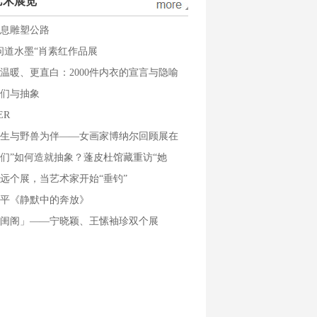
艺术展览
息雕塑公路
问道水墨“肖素红作品展
温暖、更直白：2000件内衣的宣言与隐喻
们与抽象
ER
生与野兽为伴——女画家博纳尔回顾展在
们”如何造就抽象？蓬皮杜馆藏重访“她
远个展，当艺术家开始“垂钓”
平《静默中的奔放》
闺阁」——宁晓颖、王愫袖珍双个展