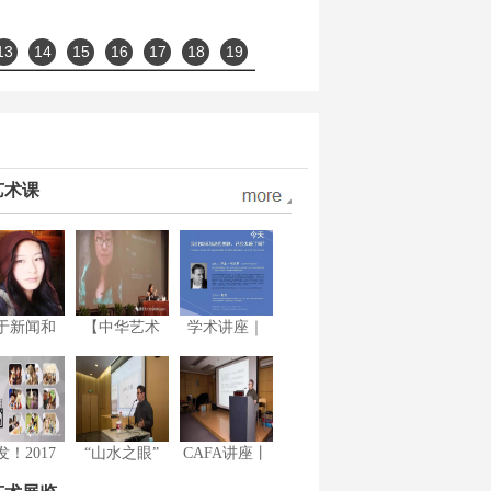
13
14
15
16
17
18
19
艺术课
于新闻和
【中华艺术
学术讲座｜
发！2017
“山水之眼”
CAFA讲座丨