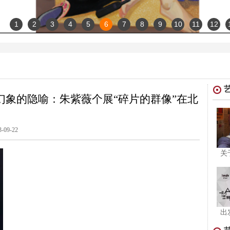
1
2
3
4
5
6
7
8
9
10
11
12
幻象的隐喻：朱紫薇个展“碎片的群像”在北
3-09-22
关
出