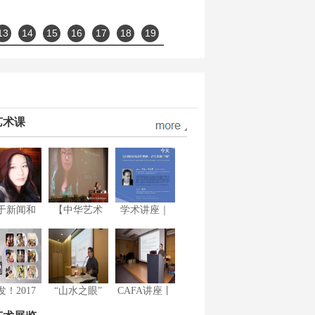
13
14
15
16
17
18
19
艺术课
于新闻和
【中华艺术
学术讲座｜
发！2017
“山水之眼”
CAFA讲座丨