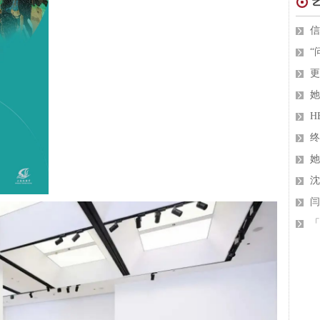
信
“
更
她
H
终
她
沈
闫
「