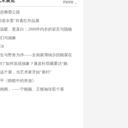
艺术展览
息雕塑公路
问道水墨“肖素红作品展
温暖、更直白：2000件内衣的宣言与隐喻
们与抽象
ER
生与野兽为伴——女画家博纳尔回顾展在
们”如何造就抽象？蓬皮杜馆藏重访“她
远个展，当艺术家开始“垂钓”
平《静默中的奔放》
闺阁」——宁晓颖、王愫袖珍双个展