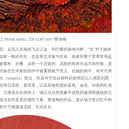
022, Mixed media, 258 x240 cm©?瞿倩梅
法国。从流入东海的飞云江边，到巴黎的塞纳河畔，“水”对于她来
如家一般的存在，也是将艺术家与生命、他者和整个世界联系起
被重构、折叠。这样一个迁徙的、流散的和奔向远方的经验，是
经验在艺术家的创作中被重新赋予意义。在她的画中，有宋代青
（tempera）技法，而其对于综合材料的使用还让人感受到西
使用贝壳粉，普洱茶，以及高饱和度的蓝色、金色、绿色和红色
、大漆混合在画布上，辅以从自然形象中提取的漩涡和曲线的元
感与女性柔美的感性力量。瞿倩梅的作品，是从地方性记忆中构
其中万物激荡流转，互动生长。