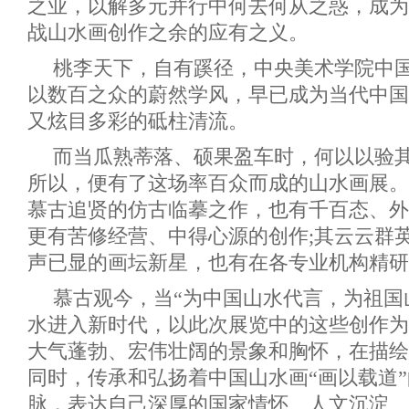
之业，以解多元并行中何去何从之惑，成为
战山水画创作之余的应有之义。
桃李天下，自有蹊径，中央美术学院中
以数百之众的蔚然学风，早已成为当代中国
又炫目多彩的砥柱清流。
而当瓜熟蒂落、硕果盈车时，何以以验
所以，便有了这场率百众而成的山水画展。
慕古追贤的仿古临摹之作，也有千百态、外
更有苦修经营、中得心源的创作;其云云群
声已显的画坛新星，也有在各专业机构精研
慕古观今，当“为中国山水代言，为祖国
水进入新时代，以此次展览中的这些创作为
大气蓬勃、宏伟壮阔的景象和胸怀，在描绘
同时，传承和弘扬着中国山水画“画以载道
脉，表达自己深厚的国家情怀、人文沉淀、