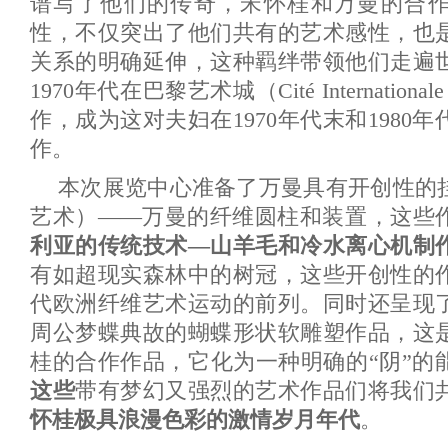
谱写了他们的传奇，
宋怀桂
和
万曼
的合
性，不仅突出了他们共有的艺术感性，也
关系的明确延伸，这种羁绊带领他们走遍
1970年代在巴黎艺术城（Cité International
作，成为这对夫妇在1970年代末和1980
作。
本次展览中心准备了万曼具有开创性的
艺术
）——万曼的纤维圆柱和装置，这些
利亚的传统技术—山羊毛和冷水离心机制
有如超现实森林中的树冠，这些开创性的作
代欧洲纤维艺术运动的前列。同时还呈现
周公梦蝶典故的蝴蝶形状软雕塑作品，这
桂的合作作品，它化为一种明确的“阴”的
这些
带有梦幻又强烈的艺术作品们将我们
怀桂极具浪漫色彩的激情岁月年代
。