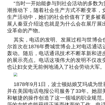
“当时一开始能参与到社会活动的多数为
潮推动下，随着社会生产方式不断变革，
生产活动中，她们的社会价值有了更多被看
展人秦亚介绍这也就是为什么会在展厅展
业革命的产物。
其实，电话的发明、发展过程与世博会
尔首次在1876年费城世博会上对电话通
轰动。随后，电话通讯技术不断革新和进
的展示亮点。电话这项伟大的发明不仅改
也让妇女史无前例地涌入了社会劳动大军。
1878年9月1日，波士顿姑娘艾玛成为
并在美国电话电报公司服务了33年。她甜
和敏捷的操作创造了这一领域的职业规范
历的女性也能获得正派而体面的工作，电话