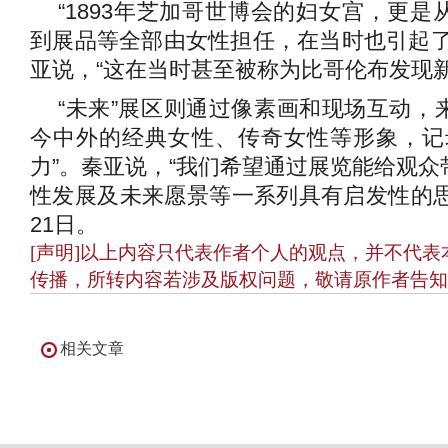
“1893年芝加哥世博会的妇女宫，更
到展品等全部由女性担任，在当时也引起了
亚说，“这在当时甚至被称为比哥伦布发现
“未来”展区则通过像素画和现场互动，
今中外的经典女性、传奇女性等形象，记
力”。秦亚说，“我们希望通过展览能给观
性发展及未来愿景等一系列具有启发性的思
21日。
[声明]以上内容只代表作者个人的观点，并不代
传播，所转内容若涉及版权问题，敬请原作者告知
相关文章