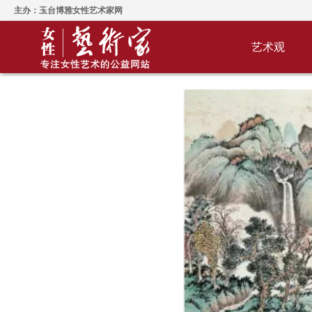
主办：玉台博雅女性艺术家网
艺术观