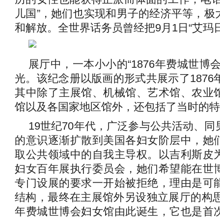
儿国”，她们也实现和男子的经济平等，极
和解放。全世界话务员曾经把9月1日“艾玛
展厅中，一本小小的“1876年费城世博
光。该纪念册以版画的形式共展示了1876
其中除了主展馆、机械馆、艺术馆、农业
馆以及各国家地区馆外，还包括了当时的特
19世纪70年代，广泛参与公共活动、
的意识逐渐扩散到美国各妇女阶层中，她
取公共领域中的自我主导权。以吉利斯皮
妇女百年展执行委员会，她们希望能在世
专门设展的要求一开始被拒绝，理由是可
结构，最终在主展馆外另设独立展厅的构思
年费城世博会妇女馆由此诞生，它也是首