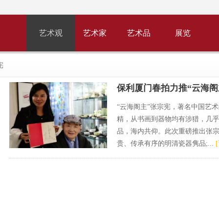
艺术观
艺术家
艺术品
展览
宪
保利厦门春拍力推“云海阁
“云海阁主”张宗宪，著名中国艺
精，从书画到器物均有涉猎，几
品，海内共仰。此次重磅推出张
贵、传承有序的明清瓷器隽品;...