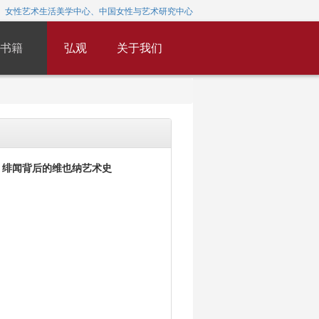
女性艺术生活美学中心、中国女性与艺术研究中心
书籍
弘观
关于我们
、绯闻背后的维也纳艺术史