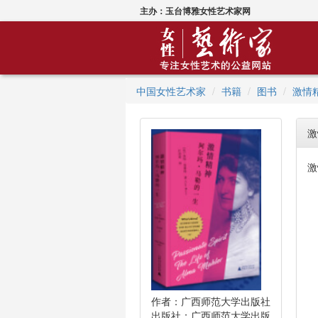
主办：玉台博雅女性艺术家网
中国女性艺术家
书籍
图书
激情
激
激
作者：广西师范大学出版社
出版社：广西师范大学出版