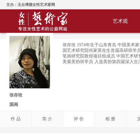
主办：玉台博雅女性艺术家网
艺术观
张存玫 1974年生于山东青岛 中国美术
国艺术研究院何家英先生首届高研班学员
笔画研究院敦煌项目组成员 中国艺术研
美展美协班学员 入选美协第四届深入生
张存玫
国画
作 品
简 介
评 价
相 册