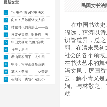
最新文章
民国女书法
“女书圣”萧娴的书法艺
1
向京：用雕塑让女人的
2
在中国书法史
站在时代的肩膀上——画
3
绵远，薛涛以诗
漫议吴青霞、谢稚柳、唐
4
识管道昇，总之
中囯女画家 刘虹“自我
5
弱。在清末民初
许莹：唐卡
6
社会的各个领域
看油画家周平：人生四
7
在书法艺术的舞
申玲：写字画画是我的
8
冯文凤，厉国香
莫名的美丽－－－林菁菁
9
云，解小青又是
崔岫闻：飘忽不定的小
10
娴。与林散之、
就。