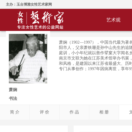
主办：玉台博雅女性艺术家网
艺术观
萧娴（1902—1997），中国当代最
阳市人，父亲萧铁珊是孙中山先生的追
庭训，小小年纪就以善作擘窠大字闻名乡里
南京市文联为她在江苏美术馆举办书展
和风格，是建国以来江苏省最盛大、历时
专门从事创作；1997年因病离世，享年
萧娴
书法
简 介
评 价
作 品
相 册