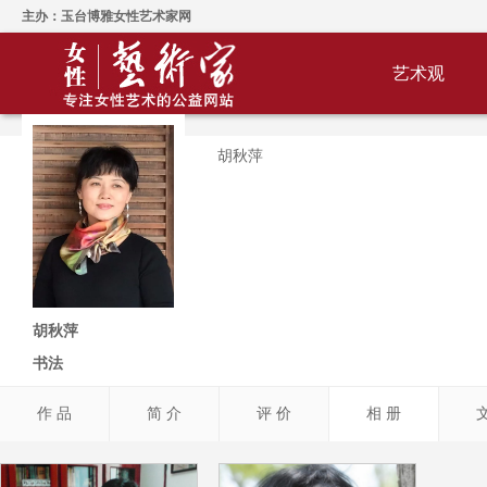
主办：玉台博雅女性艺术家网
艺术观
胡秋萍
胡秋萍
书法
作 品
简 介
评 价
相 册