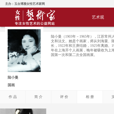
主办：玉台博雅女性艺术家网
艺术观
陆小曼（1903年－1965年），江苏常
文和法文。她是个画家，师从刘海粟、
长，1922年和王庚结婚，1925年离婚。
年在上海开个人画展，晚年被吸收为上
国第一次和第二次全国画展。
陆小曼
国画
作 品
简 介
评 价
相 册