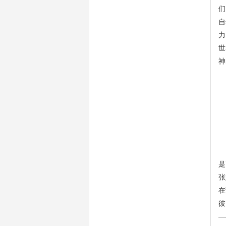
们
自
力
世
神
以
是
张
在
彼
—