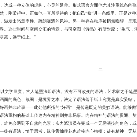
，达成一种立体的虚构，心灵的延伸。形式语言方面他尤其注重线条的张
然，刚柔得中。正如他一直所期待的：把自己“修”进一条线里。正是这
，滋发出恣意率性、疏朗潇洒的风神。另一种存在秩序被悄然唤醒，呈现
界。这些时间与空间交汇的诗意，与司空图《诗品》有所对应：“生气，
尽露，远于纸上。”
二
文学量度，古人笔墨法即语法。没有不可改变的语法，艺术家之于笔墨
画面的底色、氛围，是境界之本，决定了语法落于纸上究竟是真实妥帖，
好画并非难事——此处他所指的“好画”，是传递既定的美妙语法。能够
语法重构的基础上传达内在精神则并非易事。内在精神与语法的贯通、契
，难免会遇到不自然的光景：实力派演员在完成一个无需演技的角色，或
—徒有语法，惰于思考，纵使舌灿莲花也难掩内心枯槁；徒有精神，无从