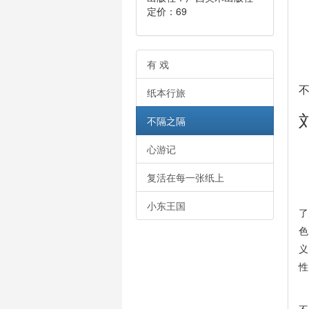
定价：69
有 戏
纸本行旅
不隔之隔
心游记
写
复活在每一张纸上
那
小东王国
了
色
义
性
其