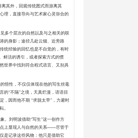
游离其外，回观传统图式而游离其
心理，直接导向与艺术家心灵弥合的
见多个层次的自然以及与之相关的联
涛的身影；途径几处云烟、近旁路
传统经验的回忆也是不自觉的，有时
动、鲜活的诱引，或者探索方式的惯
然世界中找到符合程式语言、又别具
的悟性，不仅仅体现在他的写生丝毫
言的“不隔”之境，天真烂漫，语语目
淀，因而他不期
“求脱太早”，力避时
耘。
。刘明波借助“写生”这一创作方
——
点上显现人与自然的关系
尽管于
仅是记录这些风物：他只是借助它