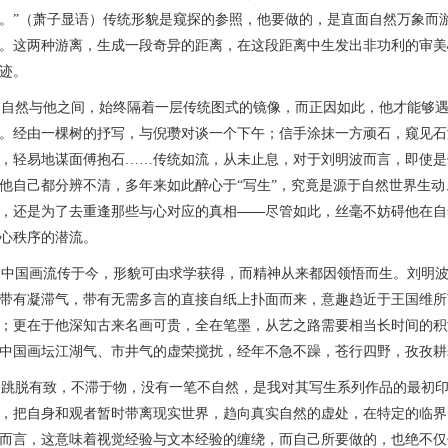
。”（萧子显语）传统形貌是窥探的参照，他要做的，是直面自然万象而
。这两种游离，生成一段奇异的距离，在这段距离中生发出非功利的审美
迹。
然与他之间，始终隔着一层传统图式的镜像，而正因如此，他才能够遇
。经由一棵树的抒写，与倪瓒对谈一个下午；信手涂抹一方顽石，窥见石
，轻易地谋面傅抱石……传统如流，从未止息，对于刘明波而言，即使是
他自己都分辨不清，多年来如此醉心于“写生”，究竟是源于自然世界生
——
，还是为了去重逢那些与心
对应的真相
尽管如此，丝毫不妨碍他在自
心秩序的潜流。
国画流传于今，形貌可由求学获得，而精神从来都因领悟而生。刘明波
带有凝滞气，带有无需多言的直接自纸上扑面而来，意趣趋近于王国维所
；更在于他深知古来名画可贵，全在笔墨，从艺之路需要相当长时间的积
中国画坛江湖气、市井气的虚荣搅扰，经年不急不躁，苍行四野，孜孜耕
脱有致，不滞于物，没有一笔不自然，是我对其写生系列作品的最初印象
，把自身和观者暂时带离现实世界，趋向真实自然的虚处，在特定的临界
而言，这意味着视觉经验与文本经验的缠绕，而自己所要做的，也绝不仅