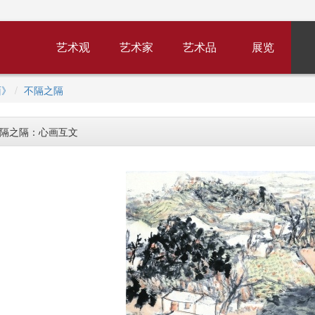
艺术观
艺术家
艺术品
展览
面》
不隔之隔
隔之隔：心画互文