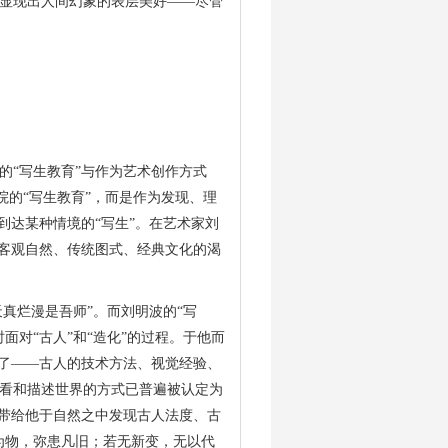
显现出人间幻象的表层美好——尽管
的“写生教育”与作为艺术创作方式
院的“写生教育”，而是作为发现、理
到达某种情境的“写生”。
在艺术家刘
于客观自然、传统图式、经典文化的渴
真烂漫是吾师”。而刘明波的“写
面对“古人”和“造化”的过程。于他而
身了——古人的技术方法、视觉经验、
看和描述世界的方式已普遍被认定为
”带给他于自然之中发现古人法度、古
为物，弥患凡旧；若无新变，无以代