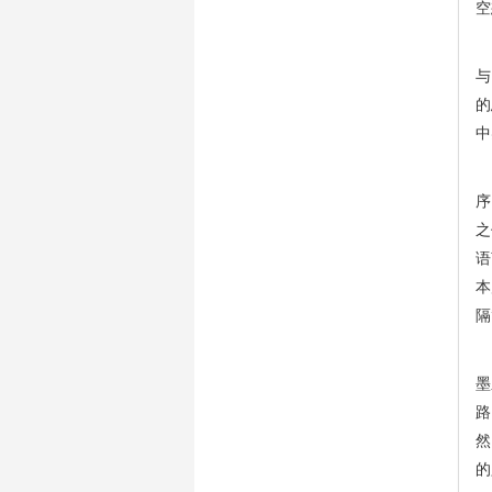
空
掠
与
的
中
刘
序
之
语
本
隔
“
墨
路
然
的