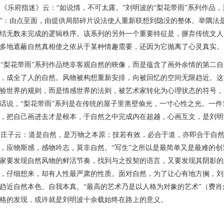
乐府指迷》云：“如说情，不可太露。”刘明波的“梨花带雨”系列作品，
”：由点至面，由提供局部碎片设法使人重新联想到隐没的整体。举隅法
结无数未完成的逻辑秩序。该系列的另外一个重要特征是，摒弃传统文人
多地遮蔽自然真相使之依从于某种情趣需要，还因为它抛离了心灵真实。
梨花带雨”系列作品绝非客观自然的映像，而是蕴含了画外余情的第二自
，成全了人的自然。风物被构想重新安排，向被回忆的空间无限趋近。这
验世界的规则，而是情感世界的法则，被艺术家转化为心理状态的符号，
话说，“梨花带雨”系列是在传统的屋子里凿壁偷光，一寸心性之光。一件
，把自己画进去才是根本，于自然之中完成内在超越，心画互文，是刘明
子云：道是自然，是万物之本原；技若有效，必合于道，亦即合于自然
，应物斯感，感物吟志，莫非自然。
“写生”之所以是最简单又是最难的
家要发现自然风物的鲜活节奏，找到与之投契的语言，又要发现其阴影的
，仔细想来，却有人性最严肃的性质。
面对自然，
为了让心有地方搁，
刘
趋近自然本色、自我本真。“最高的艺术乃是以人格为对象的艺术”（费
格的发现，或许就是刘明波十余载始终在路上的意义。