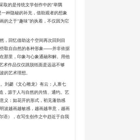
采取的是传统文学创作中的“举隅
是一种隐秘的补充，借助观者的想象
画的之于“趣味”的执着，不仅因为它
然，回忆借助这个空间再次回到目
——
些取自自然的各种形象
并非依据
在那里，印象与心象通融和解。用他
艺术作品
仅仅跳脱纸面是远远不够
波的艺术理想。
。刘勰《文心雕龙》有云：人禀七
创造，源于人与自然的共情、通约。艺
意义：如花开的形式，初见蓬勃感
明波
越画越敏感，越画越率意，越画
肖尔语），在写生创作之中趋近于自我