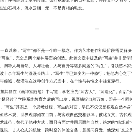
同于任何经典文本的转译。如同尼采笔下的日神状态，理性又不乏鲜活，
些山石树木、流水云烟，无一不是真相的毛发。
一
直以来，“写生”都不是一个唯一概念。作为
艺术创作初级阶段需要解决
“写生”，完全是两个精神层面的创造。此篇文章中提及的“写生”并非是学
、阐释人与自然、人与社会、人与自身等诸多问题的“写生”，引领艺术家
波十余年写生的漫漫长路上，“写生”早已嬗变为一种修行：把他内心之
与虔诚，都灌注在这种创作方式当中，在个性与共性之中往复穿行。
其昌在《画禅室随笔》中写道，学艺应先“师古人”、“师造化”，而后“天
”是经过了学院系统教育之后的再出发，视野捕捉自然万象，即是一个同时
，“写生”其实是一个思考过程，写生的对面，早已不仅仅是客观自然本
至艺术观、世界观都如在目前，与客观自然交相影绰，彼此互文。古代观
术规范，替代了他种方式，而只有面对共同层面的自然，绝对的“临场感
视眼、古人心志的机缘，跨时空的体验交叠，竟感同身受。他深知“文之