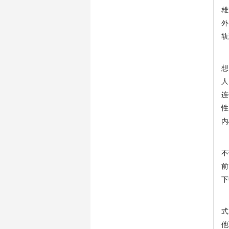
雄
外
轨
自
想
人
连
性
内
中
不
前
下
跳
式
他