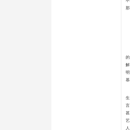
不
那
一
的
解
明
慕
董
生
言
甚
艺
人