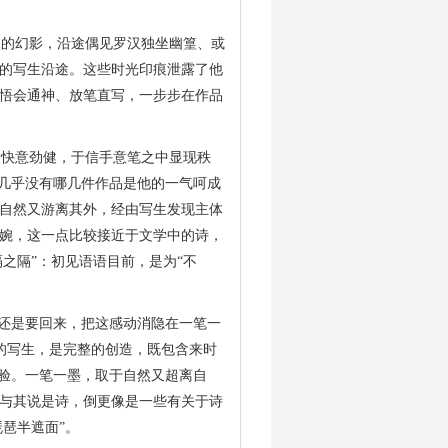
的幻影，沿途偶见罗汉独坐幽篁、或
的写生沿途。这些时光印痕泄露了他
悟会通神、放笔直写，一步步在作品
快意劲健，于信手意笔之中显现秩
，几乎没有哪几件作品是他的一气呵成
自然又游离其外，经由写生发现主体
婉，这一点比较接近于文学中的诗，
之隔”：初见语语目前，是为“不
究还是要回来，把这感动消隐在一笔一
上的写生，是完整的创造，
既包含来时
经验。一笔一墨，取于自然又超离自
与其说是诗，倒更像是一些有关于诗
琵琶半遮面”。