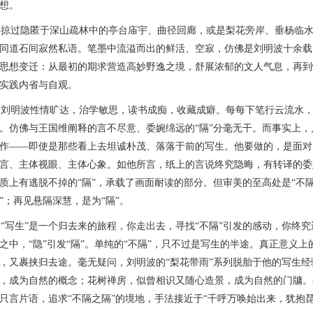
想。
过隐匿于深山疏林中的亭台庙宇、曲径回廊，或是梨花旁岸、垂杨临水
同道石间寂然私语。笔墨中流溢而出的鲜活、空寂，仿佛是刘明波十余载
思想变迁：从最初的期求营造高妙野逸之境，舒展浓郁的文人气息，再到
实践内省与自观。
明波性情旷达，治学敏思，读书成痴，收藏成癖。每每下笔行云流水，
。仿佛与王国维阐释的言不尽意、委婉绵远的“隔”分毫无干。而事实上
作——即使是那些看上去坦诚朴茂、落落于前的写生。他要做的，是面对
言、主体视眼、主体心象。如他所言，纸上的言说终究隐晦，有转译的委
质上有逃脱不掉的“隔”，承载了画面耐读的部分。但审美的至高处是“不隔
”；再见悬隔深慧，是为“隔”。
写生”是一个归去来的旅程，你走出去，寻找“不隔”引发的感动，你终
之中，“隐”引发“隔”。单纯的“不隔”，只不过是写生的半途。真正意义
，又裹挟归去途。
毫无疑问，刘明波的“梨花带雨”系列脱胎于他的写生
，成为自然的概念；花树禅房，似曾相识又随心造景，成为自然的门牗。
只言片语，
追求“不隔之隔”的境地，手法接近于“千呼万唤始出来，犹抱