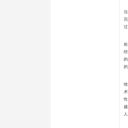
《
法
完
过
“
前
经
的
的
庄
情
术
性
越
人