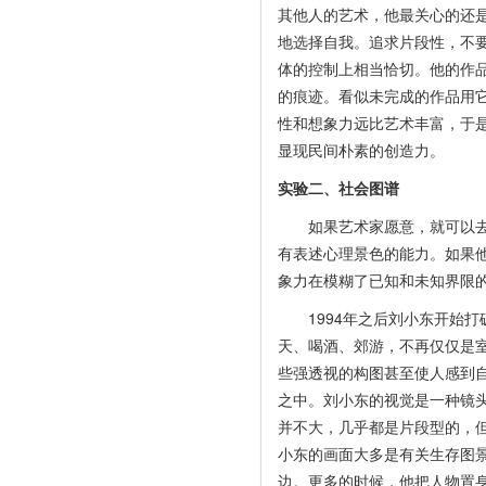
其他人的艺术，他最关心的还
地选择自我。追求片段性，不
体的控制上相当恰切。他的作
的痕迹。看似未完成的作品用
性和想象力远比艺术丰富，于
显现民间朴素的创造力。
实验二、社会图谱
如果艺术家愿意，就可以去创
有表述心理景色的能力。如果
象力在模糊了已知和未知界限
1994年之后刘小东开始打
天、喝酒、郊游，不再仅仅是
些强透视的构图甚至使人感到
之中。刘小东的视觉是一种镜
并不大，几乎都是片段型的，
小东的画面大多是有关生存图
边。更多的时候，他把人物置