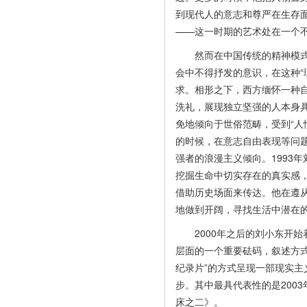
到现代人的意志和尊严在生存
——这一时期的艺术处在一个
然而在中国传统的精神模式里
会中不得抒发的意识，在这种“
求。相形之下，西方缅怀一种自
洗礼，展现独立坚强的人本身
免地倾向于世俗范畴，受到“人
的时候，在意志自由表现等问
强者的浪漫主义倾向。1993
挖掘生命中切实存在的真实感
借助历史场面来传达。他在遵从
地做到开阔，寻找生活中潜在
2000年之后的刘小东开始着
层面的一个重要砝码，叙述方
纪录片”的方式呈现一部现实
步。其中最具代表性的是2003
床之二》。