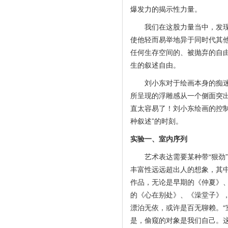
爆发力的揭示性力量。
我们在这股力量当中，发现了
使他轻而易举地异于同时代其
任何生存空间的、被抛弃的自
生的叙述自由。
刘小东对于绘画本身的痴迷程
所呈现的浮雕感从一个侧面突
直太容易了！刘小东绘画的控
种叙述”的时刻。
实验一、室内序列
艺术表达需要某种带“狠劲”
丰富性远远超出人的想象，其
作品，无论是早期的《仲夏》
的《心在别处》、《澡堂子》
漂泊无依，或许是百无聊赖。“
是，偷窥的对象是我们自己。这